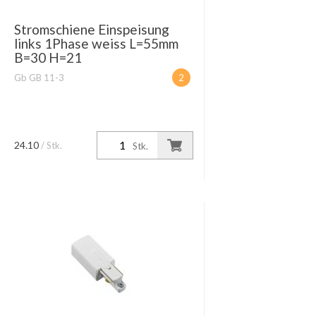
Stromschiene Einspeisung
links 1Phase weiss L=55mm
B=30 H=21
Gb GB 11-3
2
24.10
/ Stk.
Stk.