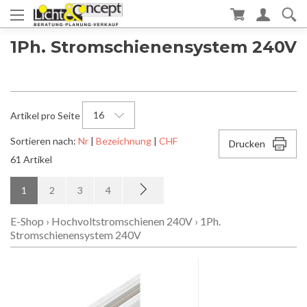
1Ph. Stromschienensystem 240V
16
Artikel pro Seite
Sortieren nach:
Nr
|
Bezeichnung
|
CHF
Drucken
61 Artikel
1
2
3
4
E-Shop
›
Hochvoltstromschienen 240V
›
1Ph.
Stromschienensystem 240V