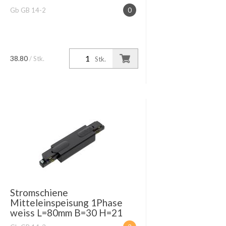
Gb GB 14-2
0
38.80
/ Stk.
Stk.
Stromschiene
Mitteleinspeisung 1Phase
weiss L=80mm B=30 H=21