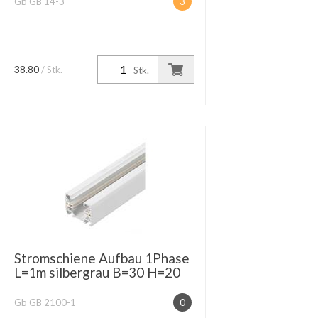
Gb GB 14-3
3
38.80
/ Stk.
Stk.
Stromschiene Aufbau 1Phase
L=1m silbergrau B=30 H=20
Gb GB 2100-1
0