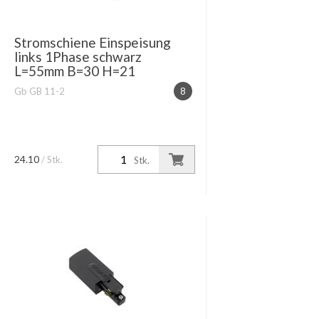
Stromschiene Einspeisung
links 1Phase schwarz
L=55mm B=30 H=21
Gb GB 11-2
8
24.10
/ Stk.
Stk.