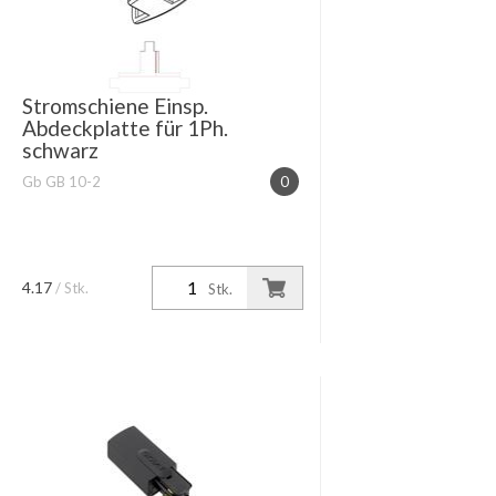
Stromschiene Einsp.
Abdeckplatte für 1Ph.
schwarz
Gb GB 10-2
0
4.17
/ Stk.
Stk.