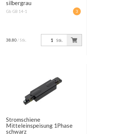
silbergrau
Gb GB 14-1
3
38.80
/ Stk.
Stk.
Stromschiene
Mitteleinspeisung 1Phase
schwarz