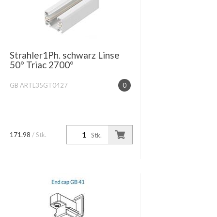
Strahler1Ph. schwarz Linse
50° Triac 2700°
GB ARTL35GT0427
0
171.98
/ Stk.
Stk.