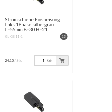
Stromschiene Einspeisung
links 1Phase silbergrau
L=55mm B=30 H=21
Gb GB 11-1
13
24.10
/ Stk.
Stk.