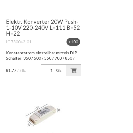
Elektr. Konverter 20W Push-
1-10V 220-240V L=111 B=52
H=22
LC 730042-01
>100
Konstantstrom einstellbar mittels DIP-
Schalter: 350 / 500 / 550 / 700 / 850 /
mA Konstantspannung bei 24V 700 /
900mA IP20, Dimmung mittels Push
81.77
/ Stk.
Stk.
Funktion oder 1-10V Dimmu...