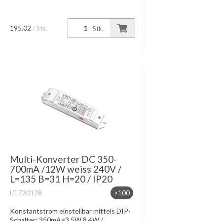
195.02
/ Stk.
Stk.
Multi-Konverter DC 350-
700mA /12W weiss 240V /
L=135 B=31 H=20 / IP20
LC 730128
>100
Konstantstrom einstellbar mittels DIP-
Schalter: 350mA=3.5W 8.4W /