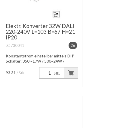
Elektr. Konverter 32W DALI
220-240V L=103 B=67 H=21
IP20
LC 730041
26
Konstantstrom einstellbar mittels DIP-
Schalter: 350 =17W / 500=24W /
550=25W / 700mA=32W
Konstantspannung bei 24V 900mA
93.31
/ Stk.
Stk.
=20W IP20, Dimmung DALI-Interface
Dimmung 05-100% ...