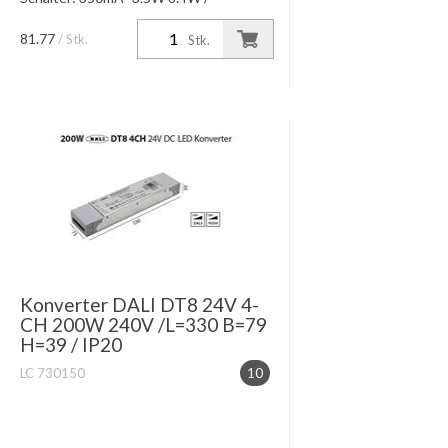
400mA=9.6W /450mA =10.8W 500mA
=12W / 550mA = 5W-12W / 600mA -
81.77
/ Stk.
Stk.
650mA =6W-6W-12W 700mA =7W-
12W Dimmung DA...
Konverter DALI DT8 24V 4-
CH 200W 240V /L=330 B=79
H=39 / IP20
LC 730150
10