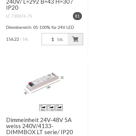
240V/ L=292 B=43 H=30 /
IP20
LC 730076-75
81
Dimmbereich: 05-100% für 24V LED
Module max. Leitungslänge 10m
156.22
/ Stk.
Stk.
Dimmeinheit 24V-48V 5A
weiss 240V/4133-
DIMMBOX LT serie/ IP20