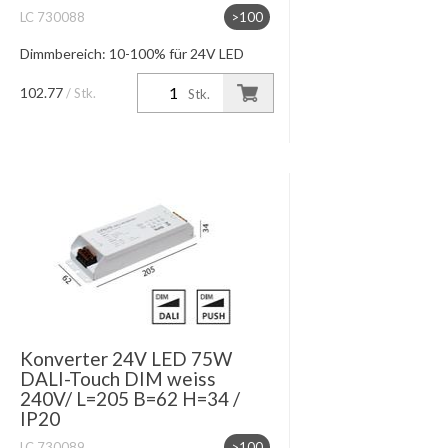
LC 730088
>100
Dimmbereich: 10-100% für 24V LED
Module max. Leitungslänge 10m
102.77
/ Stk.
Stk.
Konverter 24V LED 75W
DALI-Touch DIM weiss
240V/ L=205 B=62 H=34 /
IP20
LC 730089
>100