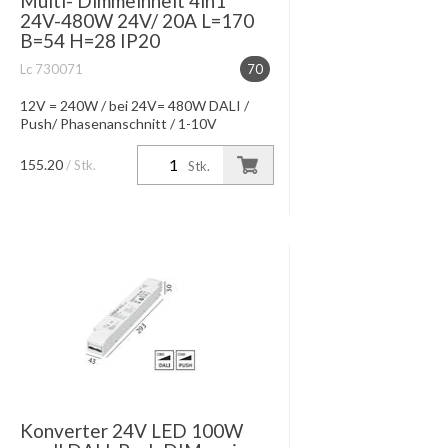
Multi- Dimmeinheit 4in1
24V-480W 24V/ 20A L=170
B=54 H=28 IP20
Lc 730071
70
12V = 240W / bei 24V= 480W DALI /
Push/ Phasenanschnitt / 1-10V
Konverter sep. bestellen
155.20
/ Stk.
Stk.
Konverter 24V LED 100W