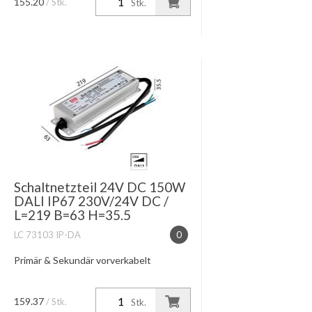
155.20
/ Stk.
Stk.
Schaltnetzteil 24V DC 150W
DALI IP67 230V/24V DC /
L=219 B=63 H=35.5
LC 73103 IP-DA
0
Primär & Sekundär vorverkabelt
159.37
/ Stk.
Stk.