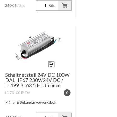
260.06
/ Stk.
Stk.
Schaltnetzteil 24V DC 100W
DALI IP67 230V/24V DC /
L=199 B=63.5 H=35.5mm
LC 73100 IP-DA
0
Primär & Sekundär vorverkabelt