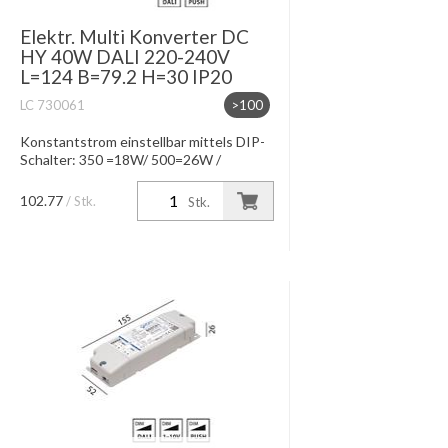
Elektr. Multi Konverter DC
HY 40W DALI 220-240V
L=124 B=79.2 H=30 IP20
LC 730061
>100
Konstantstrom einstellbar mittels DIP-
Schalter: 350 =18W/ 500=26W /
700=36W / 900mA=40W
Konstantspannung bei 12V=10.5W /
102.77
/ Stk.
Stk.
24V=21.5W IP20, Dimmung DALI-
Interface / Switch-d...