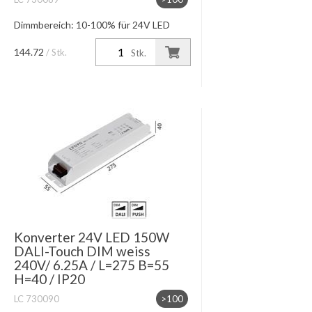
Dimmbereich: 10-100% für 24V LED
Module max. Leitungslänge 10m
144.72
/ Stk.
Stk.
Konverter 24V LED 150W
DALI-Touch DIM weiss
240V/ 6.25A / L=275 B=55
H=40 / IP20
LC 730090
>100