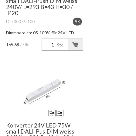
small DALI-Push DIM weiss
240V/ L=293 B=43 H=30 /
IP20
LC 730076-100
98
Dimmbereich: 05-100% für 24V LED
Module max. Leitungslänge 10m
165.68
/ Stk.
Stk.
Konverter 24V LED 75W
small DALI-Pus DIM weiss