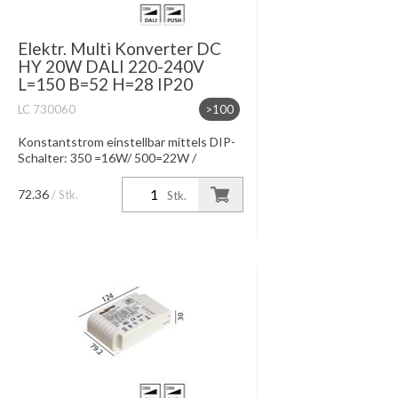
Elektr. Multi Konverter DC
HY 20W DALI 220-240V
L=150 B=52 H=28 IP20
LC 730060
>100
Konstantstrom einstellbar mittels DIP-
Schalter: 350 =16W/ 500=22W /
700=21W / 900mA=21W
Konstantspannung bei 12V=10W /
72.36
/ Stk.
Stk.
24V=20W IP20, Dimmung DALI-
Interface / Switch-dim D...