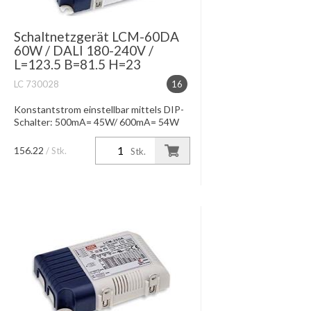
Schaltnetzgerät LCM-60DA
60W / DALI 180-240V /
L=123.5 B=81.5 H=23
LC 730028
16
Konstantstrom einstellbar mittels DIP-
Schalter: 500mA= 45W/ 600mA= 54W
700 - 900- 1050 mA= 60W/ 1400 mA=
58W IP20, Dimmung DALI-Interface,
156.22
/ Stk.
Stk.
Push Dimming-Funktion Wirkungsg...