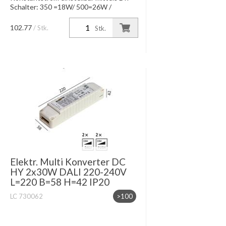
Schalter: 350 =18W/ 500=26W /
700=36W / 900mA=40W
Konstantspannung bei 12V=10.5W /
102.77
/ Stk.
Stk.
24V=21.5W IP20, Dimmung DALI-
Interface / Switch-d...
Elektr. Multi Konverter DC
HY 2x30W DALI 220-240V
L=220 B=58 H=42 IP20
LC 730062
>100