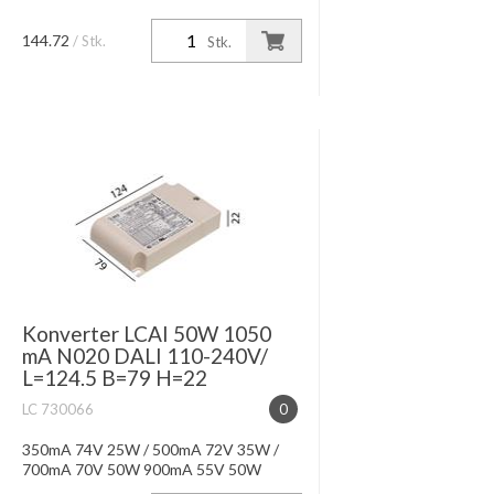
144.72
/ Stk.
Stk.
Konverter LCAI 50W 1050
mA N020 DALI 110-240V/
L=124.5 B=79 H=22
LC 730066
0
350mA 74V 25W / 500mA 72V 35W /
700mA 70V 50W 900mA 55V 50W
/1050mA 48W 50W /1400mA 36V 50W