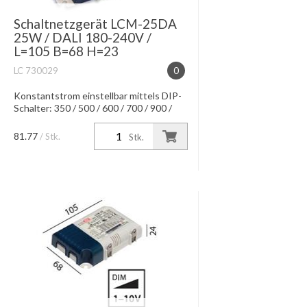
Schaltnetzgerät LCM-25DA
25W / DALI 180-240V /
L=105 B=68 H=23
LC 730029
0
Konstantstrom einstellbar mittels DIP-
Schalter: 350 / 500 / 600 / 700 / 900 /
1050 mA IP20, Dimmung DALI-
Interface, Push Dimming-Funktion
81.77
/ Stk.
Stk.
Wirkungsgrad: 91 % max. Leitungs...