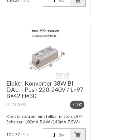
156.22
/ Stk.
Stk.
Elektr. Konverter 38W BI
DALI - Push 220-240V / L=97
B=42 H=30
LC 730093
>100
Konstantstrom einstellbar mittels DIP-
Schalter: 100mA 5.4W /140mA 7.5W /
180mA 10W / 220mA 12W 260mA 14W
/300mA 16W / 340mA 18W / 380mA
102.77
/ Stk.
Stk.
=20W Konstantspannung bei bei