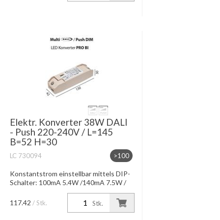
24VD...
Elektr. Konverter 38W DALI
- Push 220-240V / L=145
B=52 H=30
LC 730094
>100
Konstantstrom einstellbar mittels DIP-
Schalter: 100mA 5.4W /140mA 7.5W /
180mA 10W / 220mA 12W 260mA 14W
/300mA 16W / 340mA 18W / 380mA
117.42
/ Stk.
Stk.
=20W Konstantspannung bei bei
24VD...