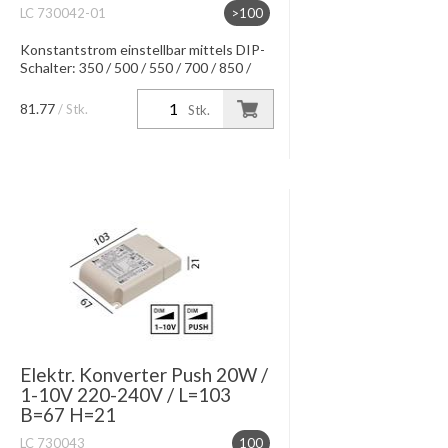
LC 730042-01
>100
Konstantstrom einstellbar mittels DIP-
Schalter: 350 / 500 / 550 / 700 / 850 /
mA Konstantspannung bei 24V 700 /
900mA IP20, Dimmung mittels Push
81.77
/ Stk.
Stk.
Funktion oder 1-10V Dimmu...
Elektr. Konverter Push 20W /
1-10V 220-240V / L=103
B=67 H=21
LC 730043
100