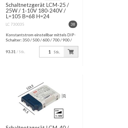
Schaltnetzgerät LCM-25 /
25W / 1-10V 180-240V /
L=105 B=68 H=24
LC 730035
38
Konstantstrom einstellbar mittels DIP-
Schalter: 350 / 500 / 600 / 700 / 900 /
1050 mA / IP20 Wirkungsgrad: 91 %
max. Leitungslänge 10m
93.31
/ Stk.
Stk.
Schaltnetzgerät LCM-40 /