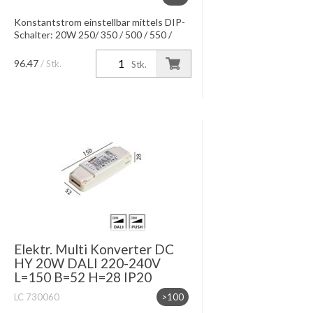
Konstantstrom einstellbar mittels DIP-
Schalter: 20W 250/ 350 / 500 / 550 /
600 mA 25W Konstantspannung bei
24V 700mA IP20, Dimmung mittels
96.47
/ Stk.
Stk.
Push Funktion oder 1-10V Dimmun...
Elektr. Multi Konverter DC
HY 20W DALI 220-240V
L=150 B=52 H=28 IP20
LC 730060
>100