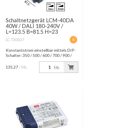
Schaltnetzgerät LCM-40DA
40W / DALI 180-240V /
L=123.5 B=81.5 H=23
LC 730027
4
Konstantstrom einstellbar mittels DIP-
Schalter: 350 / 500 / 600 / 700 / 900 /
1050 mA IP20, Dimmung DALI-
Interface, Push Dimming-Funktion
135.27
/ Stk.
Stk.
Wirkungsgrad: 91 % max. Leitungs...