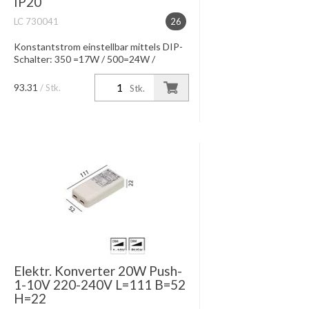
IP20
LC 730041
26
Konstantstrom einstellbar mittels DIP-
Schalter: 350 =17W / 500=24W /
550=25W / 700mA=32W
Konstantspannung bei 24V 900mA
93.31
/ Stk.
Stk.
=20W IP20, Dimmung DALI-Interface
Dimmung 05-100% ...
Elektr. Konverter 20W Push-
1-10V 220-240V L=111 B=52
H=22