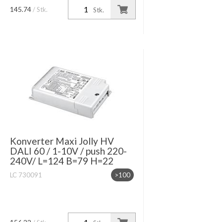
dimmbar 1-10V oder mit Taster Push.
145.74
/ Stk.
Stk.
Ausgangstrom wählbar über Dip-
Schaltern
Konverter Maxi Jolly HV
DALI 60 / 1-10V / push 220-
240V/ L=124 B=79 H=22
LC 730091
>100