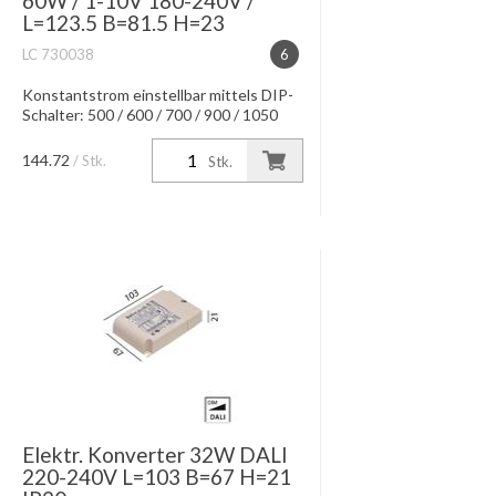
60W / 1-10V 180-240V /
L=123.5 B=81.5 H=23
LC 730038
6
Konstantstrom einstellbar mittels DIP-
Schalter: 500 / 600 / 700 / 900 / 1050
/1400mA IP20 Wirkungsgrad: 91 %
max. Leitungslänge 10m
144.72
/ Stk.
Stk.
Elektr. Konverter 32W DALI
220-240V L=103 B=67 H=21