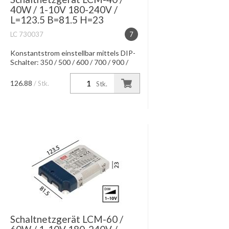
40W / 1-10V 180-240V /
L=123.5 B=81.5 H=23
LC 730037
7
Konstantstrom einstellbar mittels DIP-
Schalter: 350 / 500 / 600 / 700 / 900 /
1050 mA / IP20 Wirkungsgrad: 91 %
max. Leitungslänge 10m
126.88
/ Stk.
Stk.
Schaltnetzgerät LCM-60 /