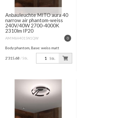
Anbauleuchte MITO aura 40
narrow air phantom-weiss
240V/40W 2700-4000K
2310lm IP20
AM M6H4015N1QW
0
Body:phantom, Base: weiss matt
Lichtwirkung eng abstrahlendes Licht
nach unten, diffus nach oben Leistung
2’315.68
/ Stk.
Stk.
+ Farbtemperatur 40W high color
2700K-4000K Lichtsteuerung touch...