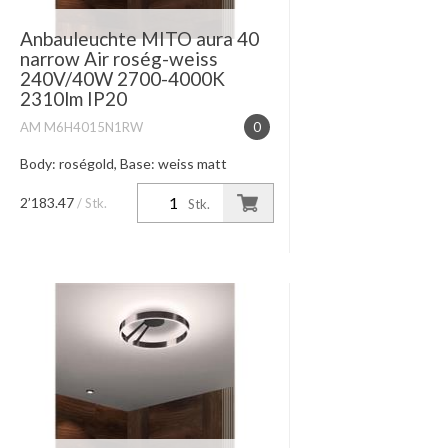
Anbauleuchte MITO aura 40
narrow Air roség-weiss
240V/40W 2700-4000K
2310lm IP20
AM M6H4015N1RW
0
Body: roségold, Base: weiss matt
Lichtwirkung eng abstrahlendes Licht
nach unten, diffus nach oben Leistung
2’183.47
/ Stk.
Stk.
+ Farbtemperatur 40W high color
2700K-4000K Lichtsteuerung tou...