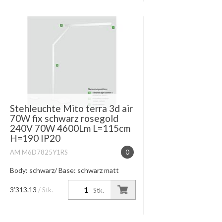
Stehleuchte Mito terra 3d air
70W fix schwarz rosegold
240V 70W 4600Lm L=115cm
H=190 IP20
AM M6D7825Y1RS
0
Body: schwarz/ Base: schwarz matt
Länge Head 115cm H=190cm
asymmetrisch // dimmbar via »touchless
3’313.13
/ Stk.
Stk.
fading«, ambient light control, presence
und body sensor Occhio air // 7...