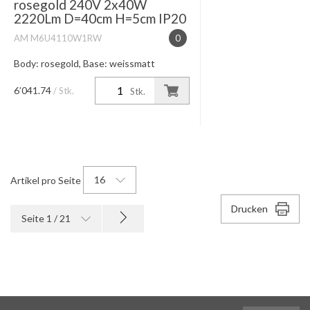
rosegold 240V 2x40W
2220Lm D=40cm H=5cm IP20
AM M6U4110W1RW
0
Body: rosegold, Base: weissmatt
stufenlose Höhenverstellung 50-200cm
Lichtwirkung table (wide)
6’041.74
/ Stk.
Stk.
Farbtemperatur high color CRI Ra 95 /
2700K-4000K Lichtsteuerung
touchless ...
16
Artikel pro Seite
Drucken
Seite 1 / 21