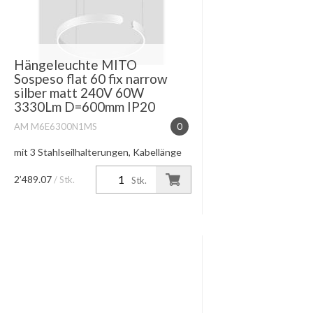
Hängeleuchte MITO
Sospeso flat 60 fix narrow
silber matt 240V 60W
3330Lm D=600mm IP20
AM M6E6300N1MS
0
mit 3 Stahlseilhalterungen, Kabellänge
einstellbar max. 350cm Baldachin
schwarz Lichtwirkung table (narrow)
2’489.07
/ Stk.
Stk.
/60W high color 2700K-4000K
Lichtsteuerung touchless control i...