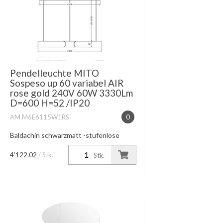
Pendelleuchte MITO
Sospeso up 60 variabel AIR
rose gold 240V 60W 3330Lm
D=600 H=52 /IP20
AM M6E6115W1RS
0
Baldachin schwarzmatt -stufenlose
Höhenverstellung 50-200cm
Lichtwirkung table (wide) /high color
4’122.02
/ Stk.
Stk.
2700K-4000K Lichtsteuerung
touchless control oder Occhio air
dimmbar Pha...