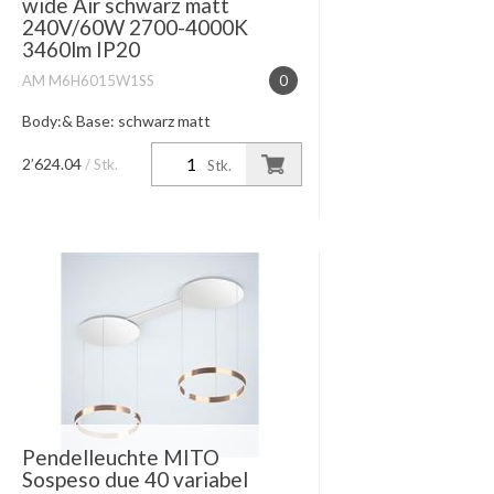
wide Air schwarz matt
240V/60W 2700-4000K
3460lm IP20
AM M6H6015W1SS
0
Body:& Base: schwarz matt
Lichtwirkung table (wide) breit
abstrahlendes Licht nach unten,
2’624.04
/ Stk.
Stk.
Lichtkegel ca. 80°, diffus nach oben
Leistung + Farbtemperatur 40W high
color 27...
Pendelleuchte MITO
Sospeso due 40 variabel