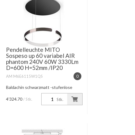
Pendelleuchte MITO
Sospeso up 60 variabel AIR
phantom 240V 60W 3330Lm
D=600 H=52mm /IP20
AM M6E6115W1QS
0
Baldachin schwarzmatt -stufenlose
Höhenverstellung 50-200cm
Lichtwirkung table (wide) /high color
4’324.70
/ Stk.
Stk.
2700K-4000K Lichtsteuerung
touchless control oder Occhio air
dimmbar Pha...