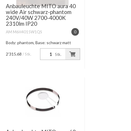
Anbauleuchte MITO aura 40
wide Air schwarz-phantom
240V/40W 2700-4000K
2310lm IP20
AM M6H4015W1QS
0
Body: phantom, Base: schwarz matt
Lichtwirkung table (wide) breit
abstrahlendes Licht nach unten,
2’315.68
/ Stk.
Stk.
Lichtkegel ca. 80°, diffus nach oben
Leistung + Farbtemperatur 40W high ...