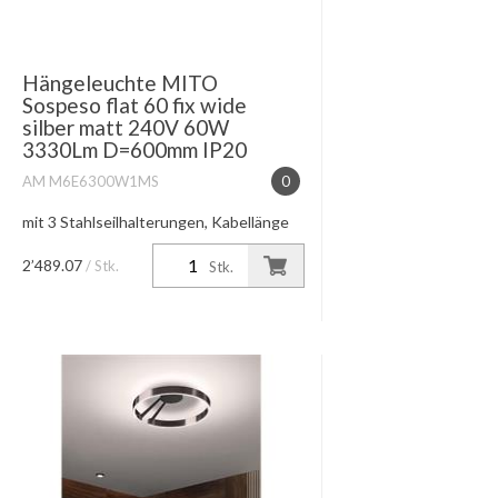
Hängeleuchte MITO
Sospeso flat 60 fix wide
silber matt 240V 60W
3330Lm D=600mm IP20
AM M6E6300W1MS
0
mit 3 Stahlseilhalterungen, Kabellänge
einstellbar max. 350cm Baldachin
schwarz Lichtwirkung table (narrow)
2’489.07
/ Stk.
Stk.
/60W high color 2700K-4000K
Lichtsteuerung touchless control i...