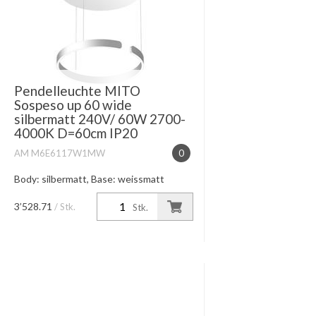
Pendelleuchte MITO
Sospeso up 60 wide
silbermatt 240V/ 60W 2700-
4000K D=60cm IP20
AM M6E6117W1MW
0
Body: silbermatt, Base: weissmatt
stufenlose Höhenverstellung 50-200cm
Lichtwirkung table (wide) /Leistung
3’528.71
/ Stk.
Stk.
60W 3330lm integrieter DALI
Konverter