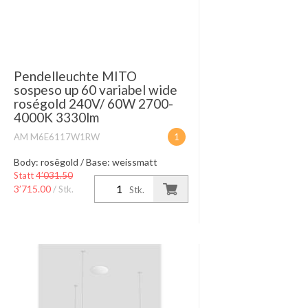
Pendelleuchte MITO
sospeso up 60 variabel wide
roségold 240V/ 60W 2700-
4000K 3330lm
AM M6E6117W1RW
1
Body: rosêgold / Base: weissmatt
stufenlose Höhenverstellung 50-200cm
Statt
4’031.50
Lichtwirkung table (wide) high color
3’715.00
/ Stk.
Stk.
2700K-4000K Lichtsteuerung bauseits
Zubehör up inkl. Occhio DAL...