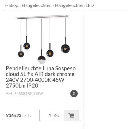
E-Shop
›
Hängeleuchten
›
Hängeleuchten LED
Pendelleuchte Luna Sospeso
cloud 5L fix AIR dark chrome
240V 2700-4000K 45W
2750Lm IP20
AM L6E5S815F1DSW
0
5’366.23
/ Stk.
Stk.