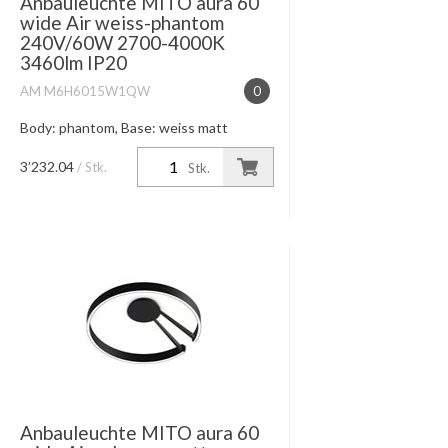
Anbauleuchte MITO aura 60
wide Air weiss-phantom
240V/60W 2700-4000K
3460lm IP20
AM M6H6015W1QW
0
Body: phantom, Base: weiss matt
Lichtwirkung table (wide) breit
abstrahlendes Licht nach unten,
3’232.04
/ Stk.
Stk.
Lichtkegel ca. 80°, diffus nach oben
Leistung + Farbtemperatur 60W high
co...
Anbauleuchte MITO aura 60