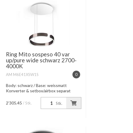
Ring Mito sospeso 40 var
up/pure wide schwarz 2700-
4000K
AM M6E41XSW1S
0
Body: schwarz / Base: weissmatt
Konverter & setbox/airbox separat
dazubestellen.
2’305.45
/ Stk.
Stk.