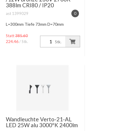
388lm CRI80 / IP20
ast 1399029
0
L=300mm Tiefe 73mm D=70mm
Statt
385.60
224.46
/ Stk.
Stk.
Wandleuchte Verto-21-AL
LED 25W alu 3000°K 2400lm