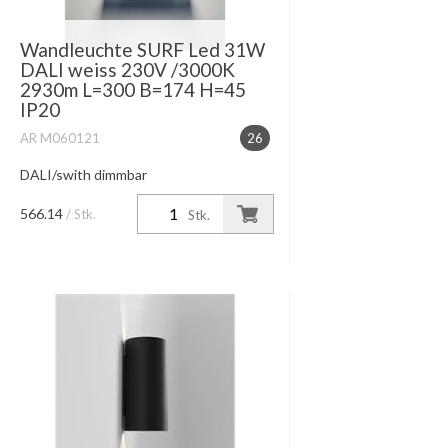
Wandleuchte SURF Led 31W
DALI weiss 230V /3000K
2930m L=300 B=174 H=45
IP20
AR M060121
26
DALI/swith dimmbar
566.14
/ Stk.
Stk.