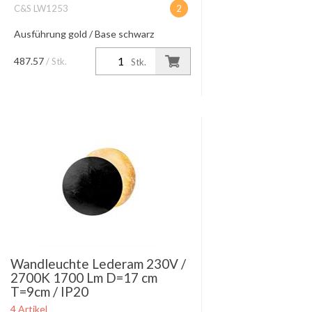
C&S LW1253
2
Ausführung gold / Base schwarz
Ausladung bis 185 mm H:173 mm
Dimmbar mit Feller Led Drehdimmer
487.57
/ Stk.
Stk.
:40100.LED/Feller Drehdimmer RC :
40300.RC
Wandleuchte Lederam 230V /
2700K 1700 Lm D=17 cm
T=9cm / IP20
4 Artikel