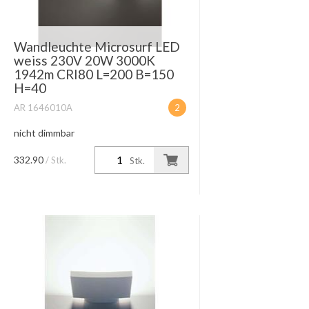
Wandleuchte Microsurf LED
weiss 230V 20W 3000K
1942m CRI80 L=200 B=150
H=40
AR 1646010A
2
nicht dimmbar
332.90
/ Stk.
Stk.