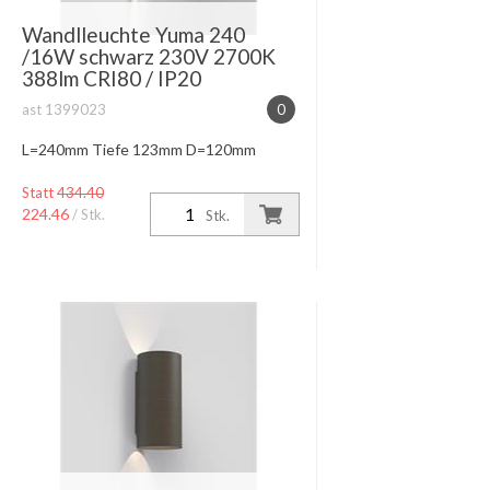
Wandlleuchte Yuma 240
/16W schwarz 230V 2700K
388lm CRI80 / IP20
ast 1399023
0
L=240mm Tiefe 123mm D=120mm
Statt
434.40
224.46
/ Stk.
Stk.