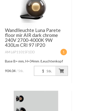
Wandlleuchte Luna Parete
floor mir AIR dark chrome
240V 2700-4000K 9W
430Lm CRI 97 IP20
AM L6P11015F1DD
1
Base B= mm, H=34mm /Leuchtenkopf
D=125mm Floor mirrored / gerichtetes
blendfreies UP Light occhio AIR oder
904.04
/ Stk.
Stk.
via Phasenabschnittdimmer