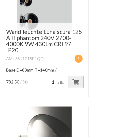
Wandlleuchte Luna scura 125
AIR phantom 240V 2700-
4000K 9W 430Lm CRI 97
IP20
AM L6S11015B1QQ
1
Base D=88mm T=140mm /
Leuchtenkopf D=125mm head mirrored
wall / blendfreies Blacklight occhio AIR
782.50
/ Stk.
Stk.
oder via Phasenabschnittdimmer