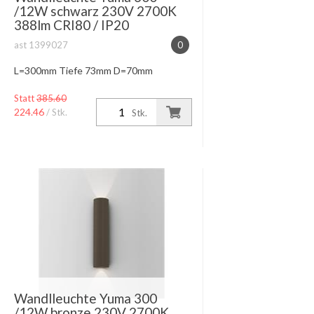
/12W schwarz 230V 2700K
388lm CRI80 / IP20
ast 1399027
0
L=300mm Tiefe 73mm D=70mm
Statt
385.60
224.46
/ Stk.
Stk.
Wandlleuchte Yuma 300
/12W bronze 230V 2700K