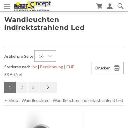
Wandleuchten
indirektstrahlend Led
16
Artikel pro Seite
Sortieren nach:
Nr
|
Bezeichnung
|
CHF
Drucken
53 Artikel
1
2
3
E-Shop
›
Wandleuchten
›
Wandleuchten indirektstrahlend Led