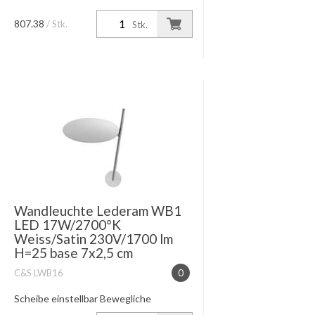
807.38
/ Stk.
Stk.
Wandleuchte Lederam WB1
LED 17W/2700°K
Weiss/Satin 230V/1700 lm
H=25 base 7x2,5 cm
C&S LWB16
0
Scheibe einstellbar Bewegliche
Scheibe= weiss Base weiss/Gestänge