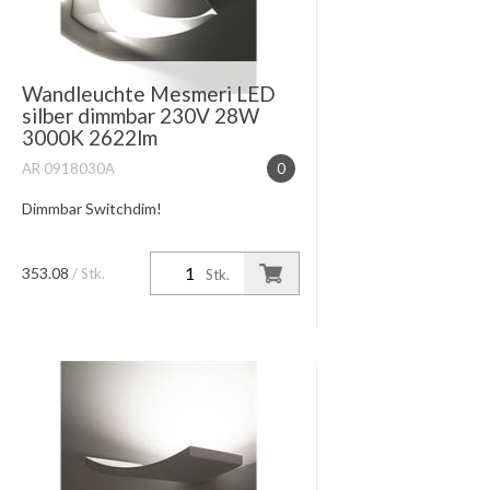
Wandleuchte Mesmeri LED
silber dimmbar 230V 28W
3000K 2622lm
AR 0918030A
0
Dimmbar Switchdim!
353.08
/ Stk.
Stk.