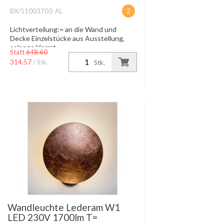
BX/51003703-AL
2
Lichtverteilung:= an die Wand und
Decke Einzelstücke aus Ausstellung,
solange Vorrat.
Statt
648.60
314.57
/ Stk.
Stk.
Wandleuchte Lederam W1
LED 230V 1700lm T=