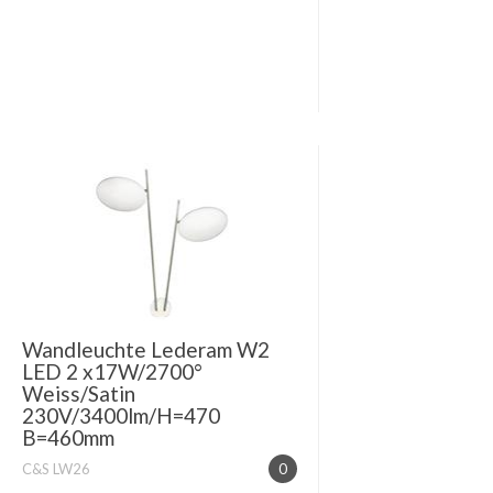
Wandleuchte Lederam W2
LED 2 x17W/2700°
Weiss/Satin
230V/3400lm/H=470
B=460mm
C&S LW26
0