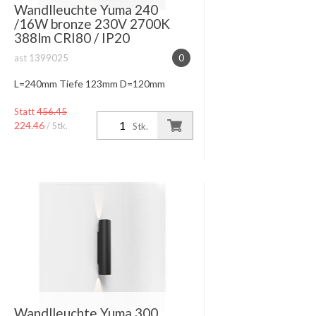
Wandlleuchte Yuma 240
/16W bronze 230V 2700K
388lm CRI80 / IP20
ast 1399025
0
L=240mm Tiefe 123mm D=120mm
Statt
456.45
224.46
/ Stk.
Stk.
Wandlleuchte Yuma 300