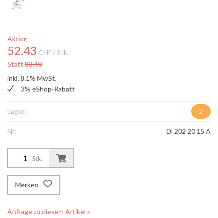
Aktion
52.43
CHF
/ Stk.
Statt
83.40
inkl. 8.1% MwSt.
3% eShop-Rabatt
Lager::
2
Nr:
Dl 202 20 15 A
Stk.
Merken
Anfrage zu diesem Artikel »