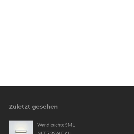
Zuletzt gesehen
Wandleuchte SML
M T5 39W DALI