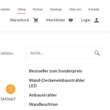
rodukte
eShop
Partner
Kataloge
Über uns
Kontakt
Warenkorb
Merklisten
Login
 3400lm
Bestseller zum Sonderpreis
Wand-Deckeneinbaustrahler
LED
2
Anbaustrahler
r SM5067
Wandleuchten