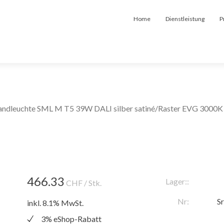
Home
Dienstleistung
P
ndleuchte SML M T5 39W DALI silber satiné/Raster EVG 3000K
466.33
Lager::
CHF
/ Stk.
Nr:
S
inkl. 8.1% MwSt.
3% eShop-Rabatt