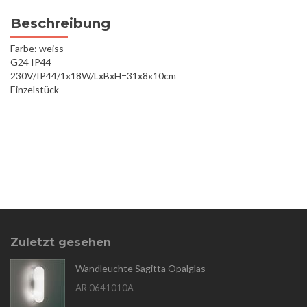
Beschreibung
Farbe: weiss
G24 IP44
230V/IP44/1x18W/LxBxH=31x8x10cm
Einzelstück
Zuletzt gesehen
Wandleuchte Sagitta Opalglas
AR 0641010A