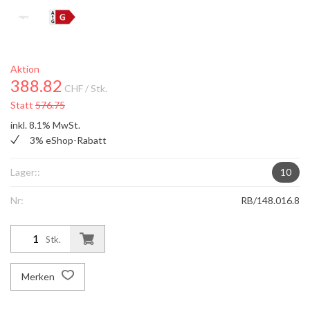
Aktion
388.82
CHF
/ Stk.
Statt
576.75
inkl. 8.1% MwSt.
3% eShop-Rabatt
Lager::
10
Nr:
RB/148.016.8
Stk.
Merken