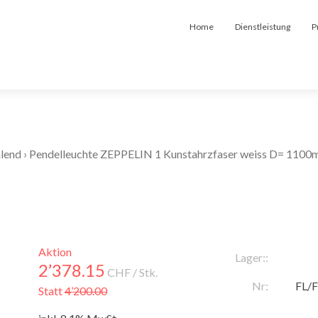
Home
Dienstleistung
P
hlend
›
Pendelleuchte ZEPPELIN 1 Kunstahrzfaser weiss D= 110
Aktion
Lager::
2’378.15
CHF
/ Stk.
Nr:
FL/
Statt
4’200.00