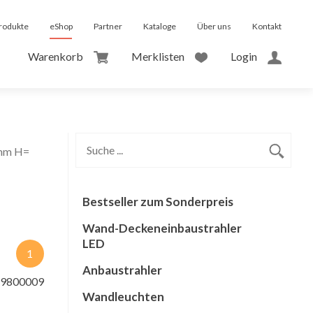
rodukte
eShop
Partner
Kataloge
Über uns
Kontakt
Warenkorb
Merklisten
Login
0mm H=
Bestseller zum Sonderpreis
Wand-Deckeneinbaustrahler
LED
1
Anbaustrahler
F9800009
Wandleuchten