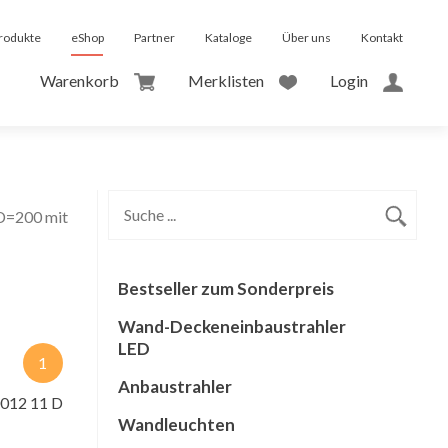
rodukte
eShop
Partner
Kataloge
Über uns
Kontakt
Warenkorb
Merklisten
Login
D=200 mit
Bestseller zum Sonderpreis
Wand-Deckeneinbaustrahler
LED
1
Anbaustrahler
0012 11 D
Wandleuchten