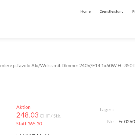
Home
Dienstleistung
P
Lumiere p.Tavolo Alu/Weiss mit Dimmer 240V/E14 1x60W H=350 
Aktion
Lager::
248.03
CHF
/ Stk.
Nr:
Fc 026
Statt
365.30