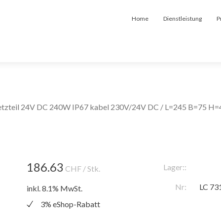
Home
Dienstleistung
P
etzteil 24V DC 240W IP67 kabel 230V/24V DC / L=245 B=75 H=
186.63
Lager::
CHF
/ Stk.
Nr:
LC 73
inkl. 8.1% MwSt.
3% eShop-Rabatt