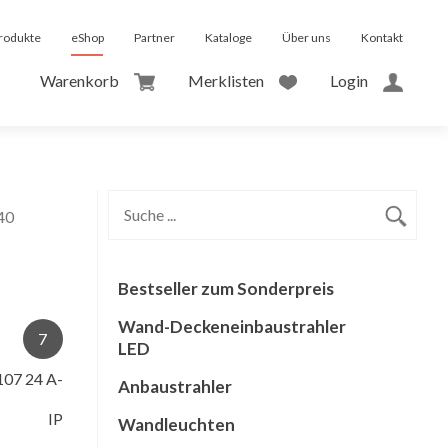
rodukte
eShop
Partner
Kataloge
Über uns
Kontakt
Warenkorb
Merklisten
Login
40
Bestseller zum Sonderpreis
Wand-Deckeneinbaustrahler
7
LED
107 24 A-
Anbaustrahler
IP
Wandleuchten