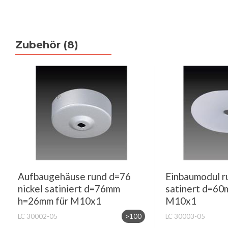
Zubehör (8)
Aufbaugehäuse rund d=76
Einbaumodul r
nickel satiniert d=76mm
satinert d=60
h=26mm für M10x1
M10x1
LC 30002-05
>100
LC 30003-05