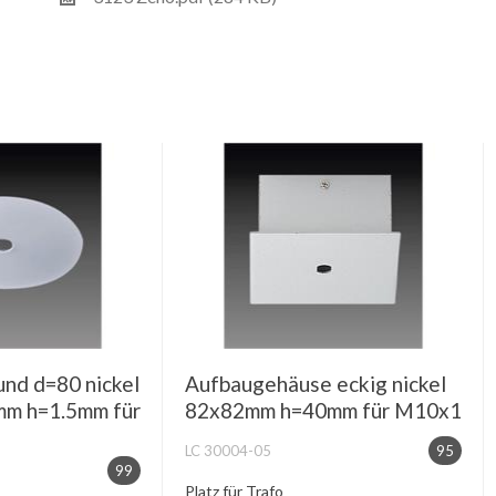
und d=80 nickel
Aufbaugehäuse eckig nickel
mm h=1.5mm für
82x82mm h=40mm für M10x1
LC 30004-05
95
99
Platz für Trafo