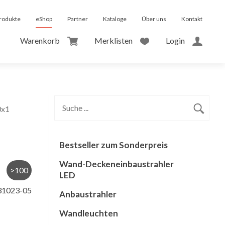
rodukte
eShop
Partner
Kataloge
Über uns
Kontakt
Warenkorb
Merklisten
Login
0x1
Bestseller zum Sonderpreis
Wand-Deckeneinbaustrahler
>100
LED
31023-05
Anbaustrahler
Wandleuchten