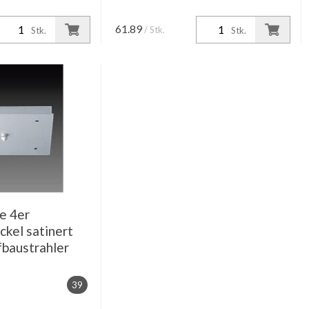
61.89
/ Stk.
Stk.
Stk.
e 4er
kel satinert
fbaustrahler
39