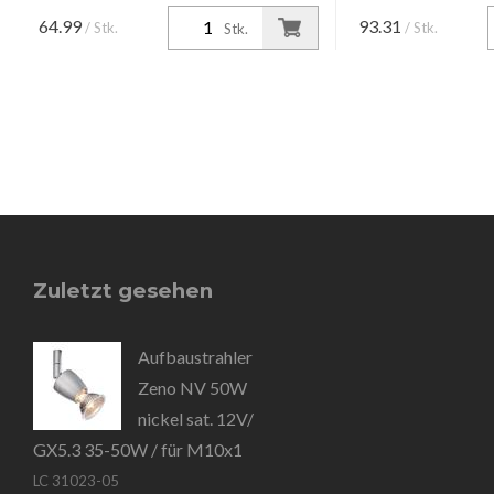
Strahler + Trafo sep
64.99
93.31
/ Stk.
/ Stk.
Stk.
Zuletzt gesehen
Aufbaustrahler
Zeno NV 50W
nickel sat. 12V/
GX5.3 35-50W / für M10x1
LC 31023-05