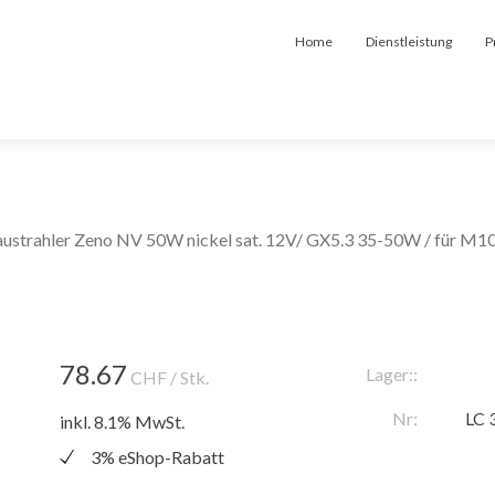
Home
Dienstleistung
P
ustrahler Zeno NV 50W nickel sat. 12V/ GX5.3 35-50W / für M1
78.67
Lager::
CHF
/ Stk.
Nr:
LC 
inkl. 8.1% MwSt.
3% eShop-Rabatt