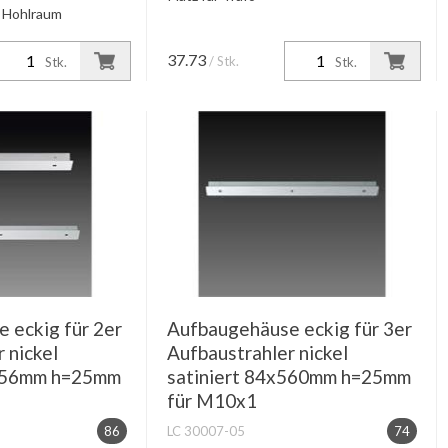
r Hohlraum
37.73
/ Stk.
Stk.
Stk.
 eckig für 2er
Aufbaugehäuse eckig für 3er
 nickel
Aufbaustrahler nickel
6x56mm h=25mm
satiniert 84x560mm h=25mm
für M10x1
86
LC 30007-05
74