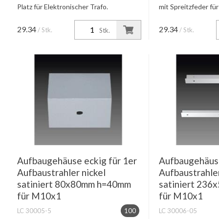
Platz für Elektronischer Trafo.
mit Spreitzfeder fü
29.34
29.34
/ Stk.
/ Stk.
Stk.
Aufbaugehäuse eckig für 1er
Aufbaugehäuse
Aufbaustrahler nickel
Aufbaustrahler
satiniert 80x80mm h=40mm
satiniert 23
für M10x1
für M10x1
LC 30005-5
100
LC 30006-05