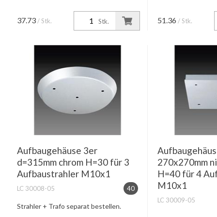
37.73
51.36
/ Stk.
/ Stk.
Stk.
Aufbaugehäuse 3er
Aufbaugehäus
d=315mm chrom H=30 für 3
270x270mm nic
Aufbaustrahler M10x1
H=40 für 4 Au
M10x1
LC 30008-05
40
LC 30009-05
Strahler + Trafo separat bestellen.