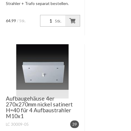
Strahler + Trafo separat bestellen.
64.99
/ Stk.
Stk.
Aufbaugehäuse 4er
270x270mm nickel satinert
H=40 für 4 Aufbaustrahler
M10x1
LC 30009-05
39