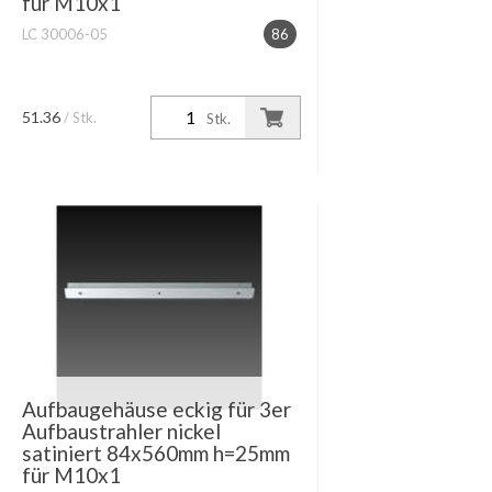
für M10x1
LC 30006-05
86
51.36
/ Stk.
Stk.
Aufbaugehäuse eckig für 3er
Aufbaustrahler nickel
satiniert 84x560mm h=25mm
für M10x1