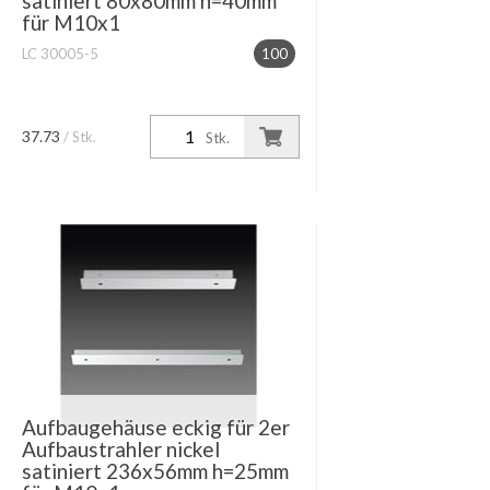
satiniert 80x80mm h=40mm
für M10x1
LC 30005-5
100
37.73
/ Stk.
Stk.
Aufbaugehäuse eckig für 2er
Aufbaustrahler nickel
satiniert 236x56mm h=25mm