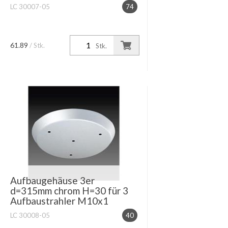
LC 30007-05
74
61.89
/ Stk.
Stk.
Aufbaugehäuse 3er
d=315mm chrom H=30 für 3
Aufbaustrahler M10x1
LC 30008-05
40