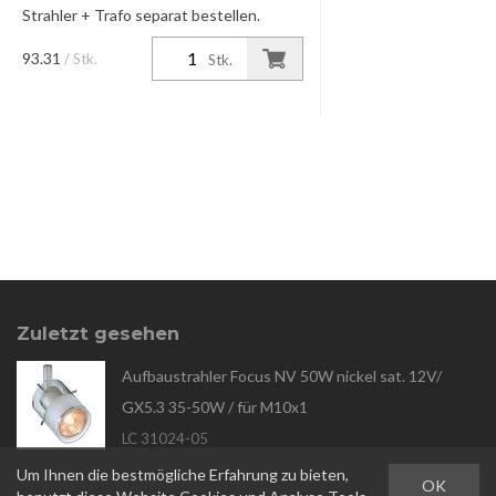
Strahler + Trafo separat bestellen.
93.31
/ Stk.
Stk.
Zuletzt gesehen
Aufbaustrahler Focus NV 50W nickel sat. 12V/
GX5.3 35-50W / für M10x1
LC 31024-05
Um Ihnen die bestmögliche Erfahrung zu bieten,
OK