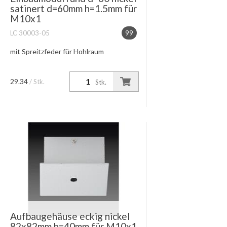
satinert d=60mm h=1.5mm für
M10x1
LC 30003-05
99
mit Spreitzfeder für Hohlraum
29.34
/ Stk.
Stk.
Aufbaugehäuse eckig nickel
82x82mm h=40mm für M10x1