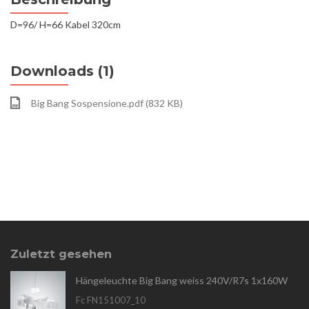
D=96/ H=66 Kabel 320cm
Downloads (1)
Big Bang Sospensione.pdf (832 KB)
Zuletzt gesehen
Hängeleuchte Big Bang weiss 240V/R7s 1x160W
Fc FN151007_10