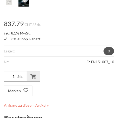
837.79
CHF
/ Stk.
inkl. 8.1% MwSt.
3% eShop-Rabatt
Lager::
0
Nr:
Fc FN151007_10
Stk.
Merken
Anfrage zu diesem Artikel »
Beschreibung