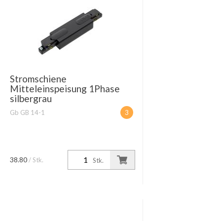
Stromschiene
Mitteleinspeisung 1Phase
silbergrau
Gb GB 14-1
3
38.80
/ Stk.
Stk.