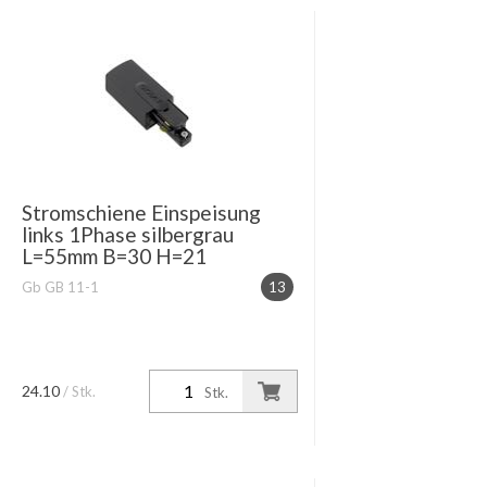
Stromschiene Einspeisung
links 1Phase silbergrau
L=55mm B=30 H=21
Gb GB 11-1
13
24.10
/ Stk.
Stk.