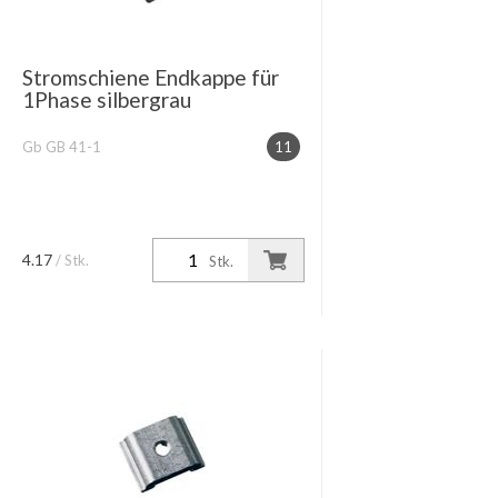
Stromschiene Endkappe für
1Phase silbergrau
Gb GB 41-1
11
4.17
/ Stk.
Stk.