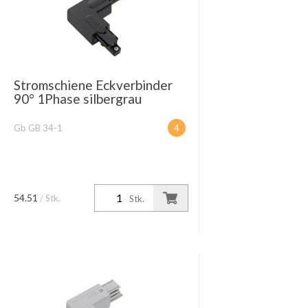
Stromschiene Eckverbinder
90° 1Phase silbergrau
Gb GB 34-1
4
54.51
/ Stk.
Stk.