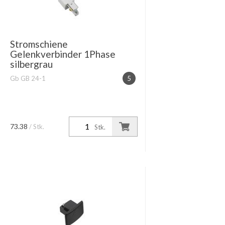
Stromschiene
Gelenkverbinder 1Phase
silbergrau
Gb GB 24-1
5
73.38
/ Stk.
Stk.