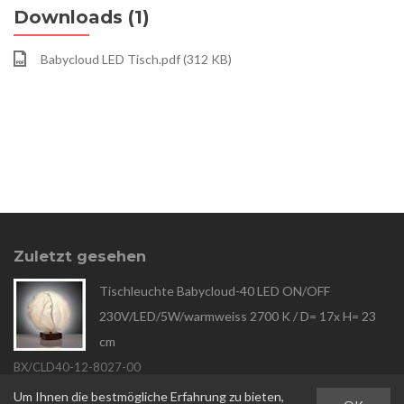
Downloads (1)
Babycloud LED Tisch.pdf (312 KB)
Zuletzt gesehen
Tischleuchte Babycloud-40 LED ON/OFF
230V/LED/5W/warmweiss 2700 K / D= 17x H= 23
cm
BX/CLD40-12-8027-00
Um Ihnen die bestmögliche Erfahrung zu bieten,