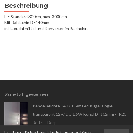
Beschreibung
H= Standard 300cm, max. 3000cm
Mit Baldachin D=140mm
inkl.Leuchtmittel und Konverter im Baldachin
Zuletzt gesehen
Pendelleuchte 14.1/ 1.5W Led Kugel single
transparent 12V/ DC 1.5W Kugel D=102mm / IP20
Bo 14.1 Deep
Um Ihnen die bestmögliche Erfahrung zu bieten,