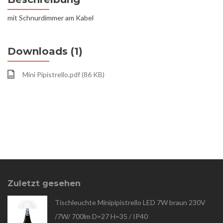
mit Schnurdimmer am Kabel
Downloads (1)
Mini Pipistrello.pdf (86 KB)
Zuletzt gesehen
Tischleuchte Minipipistrello LED 7W braun 230V
/7W/ 700lm D=27 H=35 / IP40