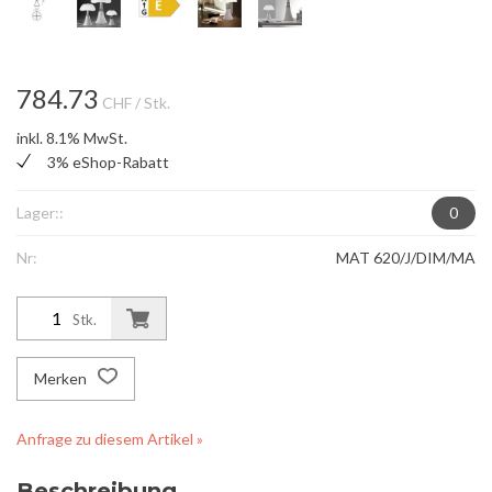
784.73
CHF
/ Stk.
inkl. 8.1% MwSt.
3% eShop-Rabatt
Lager::
0
Nr:
MAT 620/J/DIM/MA
Stk.
Merken
Anfrage zu diesem Artikel »
Beschreibung