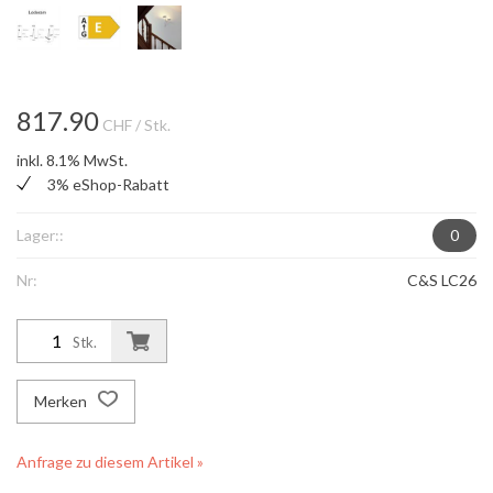
817.90
CHF
/ Stk.
inkl. 8.1% MwSt.
3% eShop-Rabatt
Lager::
0
Nr:
C&S LC26
Stk.
Merken
Anfrage zu diesem Artikel »