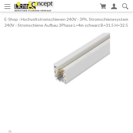
E-Shop
›
Hochvoltstromschienen 240V
›
3Ph. Stromschienesystem
240V
›
Stromschiene Aufbau 3Phase L=4m schwarz B=31.5 H=32.5