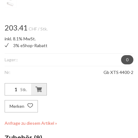
203.41
CHF
/ Stk.
inkl. 8.1% MwSt.
3% eShop-Rabatt
Lager::
0
Nr:
Gb XTS 4400-2
Stk.
Merken
Anfrage zu diesem Artikel »
Zubehör (9)