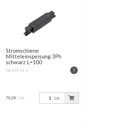
Stromschiene
Mitteleinspeisung 3Ph
schwarz L=100
Gb XTS 14-2
7
70.28
/ Stk.
Stk.