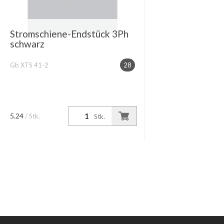
Stromschiene-Endstück 3Ph
schwarz
Gb XTS 41-2
28
5.24
/ Stk.
Stk.