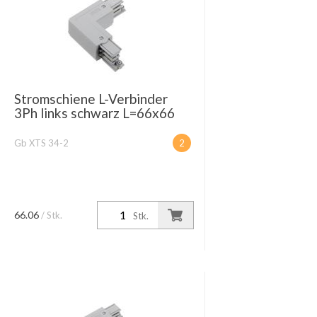
Stromschiene L-Verbinder
3Ph links schwarz L=66x66
Gb XTS 34-2
2
66.06
/ Stk.
Stk.