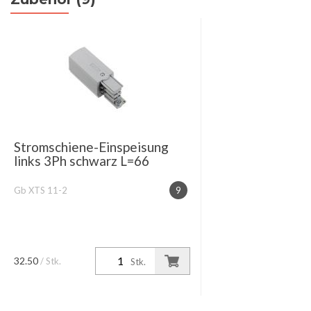
Stromschiene-Einspeisung
links 3Ph schwarz L=66
Gb XTS 11-2
9
32.50
/ Stk.
Stk.