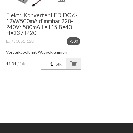
Elektr. Konverter LED DC 6-
12W/500mA dimmbar 220-
240V/ 500mA L=115 B=40
H=23 / IP20
LC 730051-12U
>100
Vorverkabelt mit Waagoklemmen
Phasenan-abschnitt dimmbar
44.04
/ Stk.
Stk.