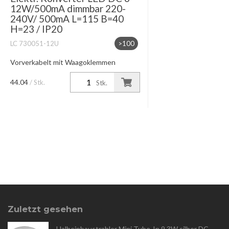
12W/500mA dimmbar 220-
240V/ 500mA L=115 B=40
H=23 / IP20
LC 730051-12U
>100
Vorverkabelt mit Waagoklemmen
Phasenan-abschnitt dimmbar
44.04
/ Stk.
Stk.
Zuletzt gesehen
Halbeinbaustrahler Mini Tube-In 9.3W silber DC