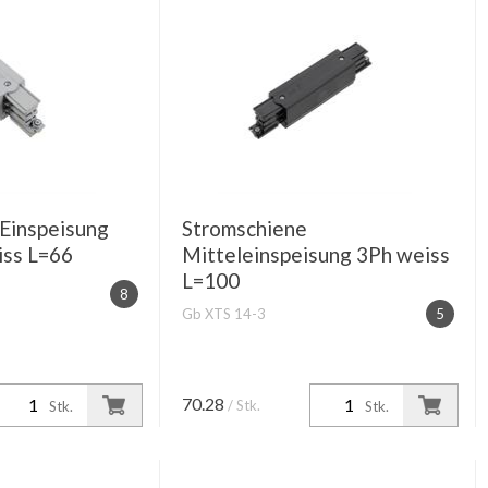
Einspeisung
Stromschiene
iss L=66
Mitteleinspeisung 3Ph weiss
L=100
8
Gb XTS 14-3
5
70.28
/ Stk.
Stk.
Stk.