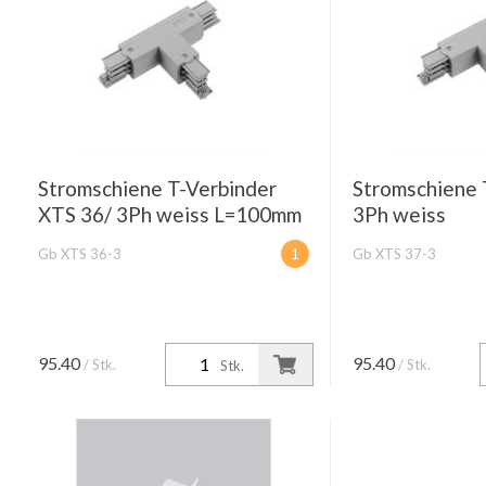
Stromschiene T-Verbinder
Stromschiene 
XTS 36/ 3Ph weiss L=100mm
3Ph weiss
Gb XTS 36-3
1
Gb XTS 37-3
95.40
95.40
/ Stk.
/ Stk.
Stk.