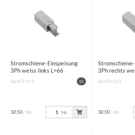
Stromschiene-Einspeisung
Stromschiene-
3Ph weiss links L=66
3Ph rechts we
Gb XTS 11-3
15
Gb XTS 12-3
32.50
32.50
/ Stk.
/ Stk.
Stk.