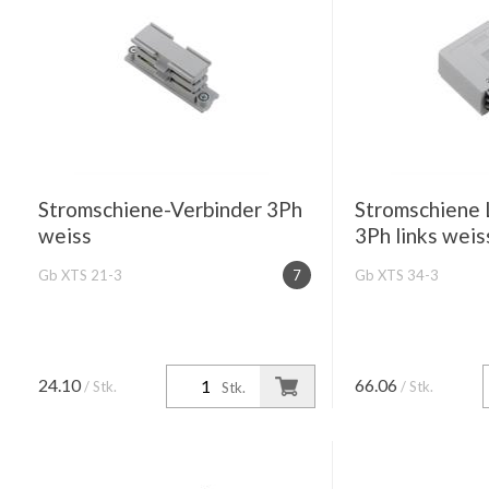
Stromschiene-Verbinder 3Ph
Stromschiene 
weiss
3Ph links wei
Gb XTS 21-3
7
Gb XTS 34-3
24.10
66.06
/ Stk.
/ Stk.
Stk.