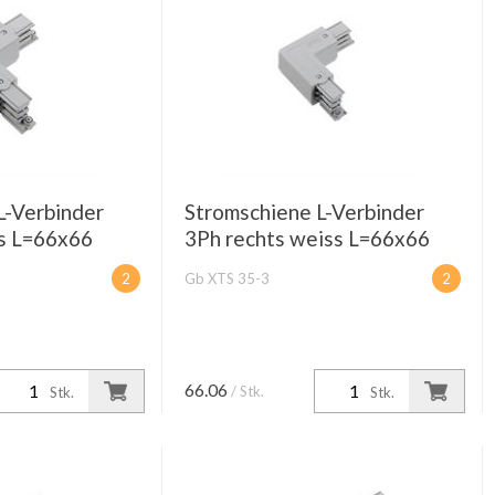
L-Verbinder
Stromschiene L-Verbinder
ss L=66x66
3Ph rechts weiss L=66x66
2
Gb XTS 35-3
2
66.06
/ Stk.
Stk.
Stk.