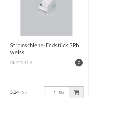
Stromschiene-Endstück 3Ph
weiss
Gb XTS 41-3
0
5.24
/ Stk.
Stk.