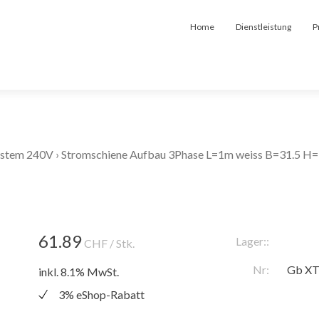
Home
Dienstleistung
P
ystem 240V
›
Stromschiene Aufbau 3Phase L=1m weiss B=31.5 H=
61.89
Lager::
CHF
/ Stk.
Nr:
Gb XT
inkl. 8.1% MwSt.
3% eShop-Rabatt