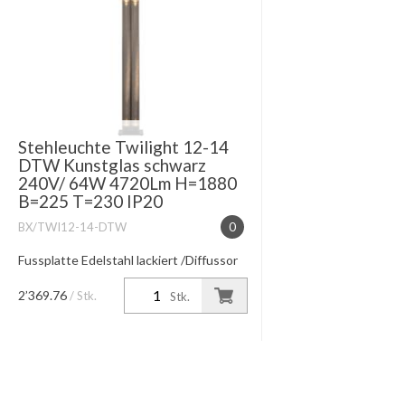
Stehleuchte Twilight 12-14
DTW Kunstglas schwarz
240V/ 64W 4720Lm H=1880
B=225 T=230 IP20
BX/TWI12-14-DTW
0
Fussplatte Edelstahl lackiert /Diffussor
Arylglas schwarz eingefärbt dim to
warm 3000°-1800K dimmbar am
2’369.76
/ Stk.
Stk.
schwarzem Fusstaster