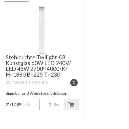
Stehleuchte Twilight-08
Kunstglas 60W LED 240V/
LED 48W 2700°-4000°K/
H=1880 B=225 T=230
BX/TWI08-12-8027-804
0
dimmbar und Weisstonmodulation
Fussplatte chrom
2’717.89
/ Stk.
Stk.