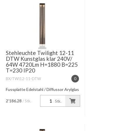
Stehleuchte Twilight 12-11
DTW Kunstglas klar 240V/
64W 4720Lm H=1880 B=225
T=230 IP20
BX/TWI12-11-DTW
0
Fussplatte Edelstahl / Diffussor Arylglas
dim to warm 3000°-1800K dimmbar am
schwarzem Fusstaster
2’186.28
/ Stk.
Stk.