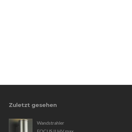
Zuletzt gesehen
Wandstrahler
FOCUS II HV max.