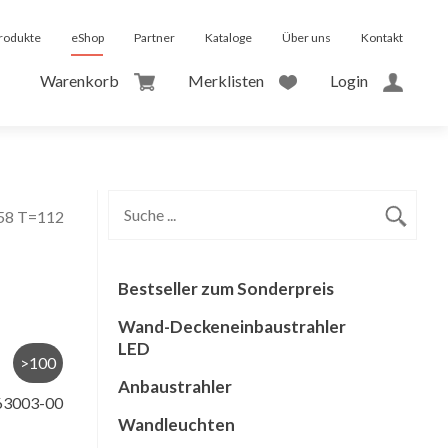
rodukte
eShop
Partner
Kataloge
Über uns
Kontakt
Warenkorb
Merklisten
Login
158 T=112
Bestseller zum Sonderpreis
Wand-Deckeneinbaustrahler
LED
>100
Anbaustrahler
63003-00
Wandleuchten