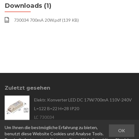
Downloads (1)
730034 700mA 20W.pdf (139 KB)
Zuletzt gesehen
Elektr. Konverter LED DC 17W/700mA 110V-240V
L=122 B=22 H=28 IP20
LC 730034
Um Ihnen die bestmögliche Erfahrung zu bieten,
OK
benutzt diese Website Cookies und Analyse Tools.