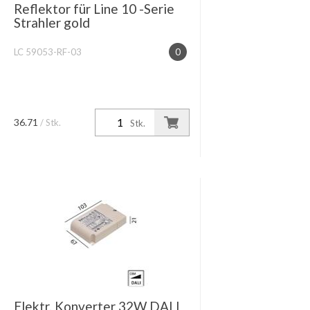
Reflektor für Line 10 -Serie
Strahler gold
LC 59053-RF-03
0
36.71
/ Stk.
Stk.
Elektr. Konverter 32W DALI