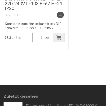
220-240V L=103 B=67 H=21
IP20
LC 730041
26
Konstantstrom einstellbar mittels DIP-
Schalter: 350 =17W / 500=24W /
550=25W / 700mA=32W
Konstantspannung bei 24V 900mA
93.31
/ Stk.
Stk.
=20W IP20, Dimmung DALI-Interface
Dimmung 05-100% ...
Zuletzt gesehen
Einbaustrahler Line 10 starr LED 10x2W 3000°K